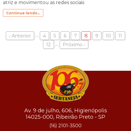
atriz e movimentou as redes sociais
Continue lendo...
…
‹ Anterior
4
5
6
7
8
9
10
11
…
12
Próximo ›
Av. 9 de julho, 606, Higienópolis
14025-000, Ribeirão Preto - SP
(16) 2101-3500