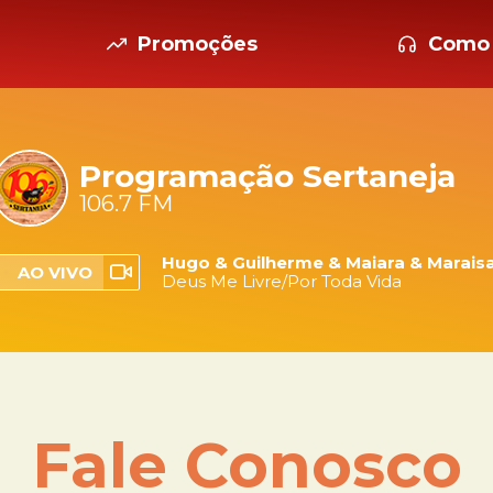
Promoções
Como 
Programação Sertaneja
106.7 FM
Hugo & Guilherme & Maiara & Marais
AO VIVO
Deus Me Livre/Por Toda Vida
Fale Conosco