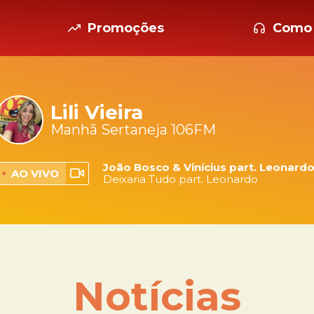
Promoções
Como 
Lili Vieira
Manhã Sertaneja 106FM
João Bosco & Vinícius part. Leonard
AO VIVO
Deixaria Tudo part. Leonardo
Notícias