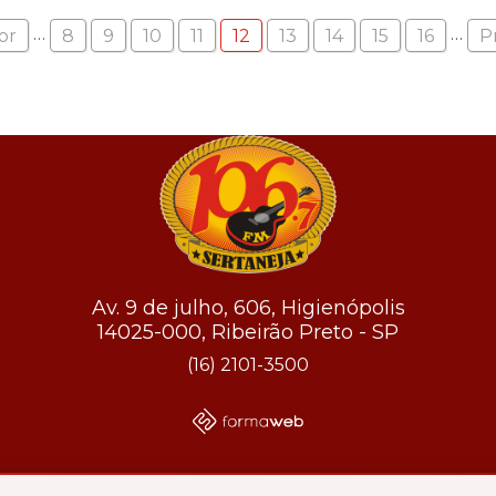
…
…
or
8
9
10
11
12
13
14
15
16
P
Av. 9 de julho, 606, Higienópolis
14025-000, Ribeirão Preto - SP
(16) 2101-3500