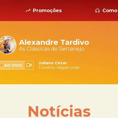
Promoções
Como 
Alexandre Tardivo
As Clássicas do Sertanejo
Juliano Cézar
AO VIVO
Cowboy Vagabundo
Notícias