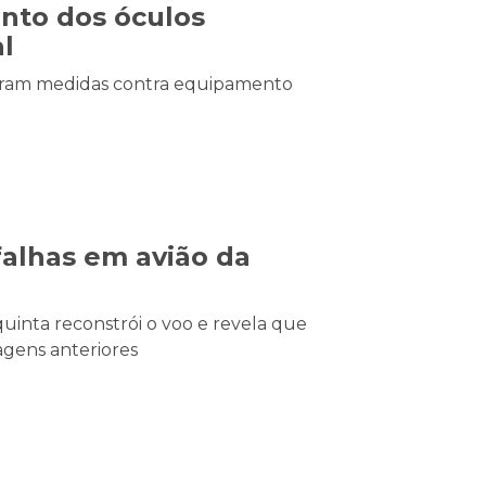
ento dos óculos
al
eram medidas contra equipamento
falhas em avião da
quinta reconstrói o voo e revela que
agens anteriores