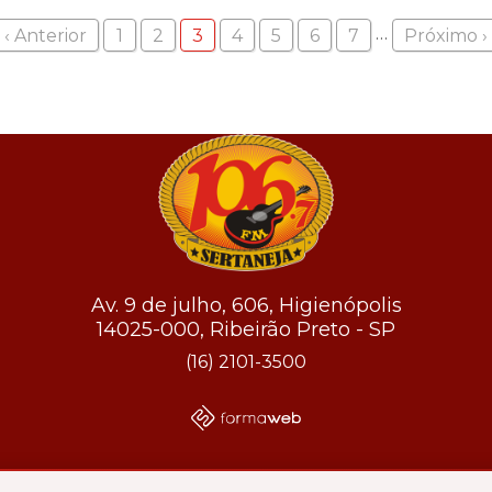
…
‹ Anterior
1
2
3
4
5
6
7
Próximo ›
Av. 9 de julho, 606, Higienópolis
14025-000, Ribeirão Preto - SP
(16) 2101-3500