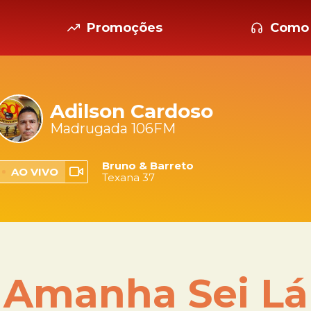
Promoções
Como 
Adilson Cardoso
Madrugada 106FM
Bruno & Barreto
AO VIVO
Texana 37
Amanha Sei Lá